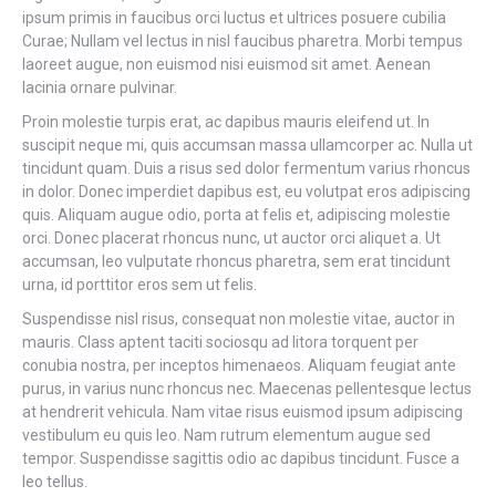
ipsum primis in faucibus orci luctus et ultrices posuere cubilia
Curae; Nullam vel lectus in nisl faucibus pharetra. Morbi tempus
laoreet augue, non euismod nisi euismod sit amet. Aenean
lacinia ornare pulvinar.
Proin molestie turpis erat, ac dapibus mauris eleifend ut. In
suscipit neque mi, quis accumsan massa ullamcorper ac. Nulla ut
tincidunt quam. Duis a risus sed dolor fermentum varius rhoncus
in dolor. Donec imperdiet dapibus est, eu volutpat eros adipiscing
quis. Aliquam augue odio, porta at felis et, adipiscing molestie
orci. Donec placerat rhoncus nunc, ut auctor orci aliquet a. Ut
accumsan, leo vulputate rhoncus pharetra, sem erat tincidunt
urna, id porttitor eros sem ut felis.
Suspendisse nisl risus, consequat non molestie vitae, auctor in
mauris. Class aptent taciti sociosqu ad litora torquent per
conubia nostra, per inceptos himenaeos. Aliquam feugiat ante
purus, in varius nunc rhoncus nec. Maecenas pellentesque lectus
at hendrerit vehicula. Nam vitae risus euismod ipsum adipiscing
vestibulum eu quis leo. Nam rutrum elementum augue sed
tempor. Suspendisse sagittis odio ac dapibus tincidunt. Fusce a
leo tellus.