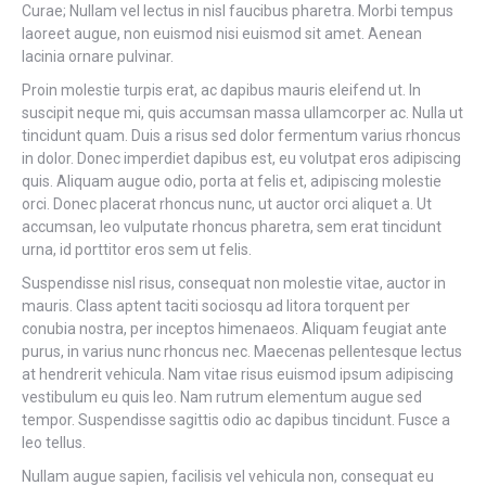
Curae; Nullam vel lectus in nisl faucibus pharetra. Morbi tempus
laoreet augue, non euismod nisi euismod sit amet. Aenean
lacinia ornare pulvinar.
Proin molestie turpis erat, ac dapibus mauris eleifend ut. In
suscipit neque mi, quis accumsan massa ullamcorper ac. Nulla ut
tincidunt quam. Duis a risus sed dolor fermentum varius rhoncus
in dolor. Donec imperdiet dapibus est, eu volutpat eros adipiscing
quis. Aliquam augue odio, porta at felis et, adipiscing molestie
orci. Donec placerat rhoncus nunc, ut auctor orci aliquet a. Ut
accumsan, leo vulputate rhoncus pharetra, sem erat tincidunt
urna, id porttitor eros sem ut felis.
Suspendisse nisl risus, consequat non molestie vitae, auctor in
mauris. Class aptent taciti sociosqu ad litora torquent per
conubia nostra, per inceptos himenaeos. Aliquam feugiat ante
purus, in varius nunc rhoncus nec. Maecenas pellentesque lectus
at hendrerit vehicula. Nam vitae risus euismod ipsum adipiscing
vestibulum eu quis leo. Nam rutrum elementum augue sed
tempor. Suspendisse sagittis odio ac dapibus tincidunt. Fusce a
leo tellus.
Nullam augue sapien, facilisis vel vehicula non, consequat eu