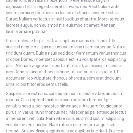
sapien id libero facilisis bibendum. Pellentesque sagittis
dignissim felis, in egestas erat convallis nec. Vestibulum ante
ipsum primis in faucibus orci luctus et ultrices posuere cubilia
Curae; Nullam vel lectus in nisl faucibus pharetra. Morbi tempus
laoreet augue, non euismod nisi euismod sit amet. Aenean
lacinia ornare pulvinar.
Proin molestie turpis erat, ac dapibus mauris eleifend ut. In
suscipit neque mi, quis accumsan massa ullamcorper ac. Nulla ut
tincidunt quam. Duis a risus sed dolor fermentum varius rhoncus
in dolor. Donec imperdiet dapibus est, eu volutpat eros adipiscing
quis. Aliquam augue odio, porta at felis et, adipiscing molestie
orci. Donec placerat rhoncus nunc, ut auctor orci aliquet a. Ut
accumsan, leo vulputate rhoncus pharetra, sem erat tincidunt
urna, id porttitor eros sem ut felis.
Suspendisse nisl risus, consequat non molestie vitae, auctor in
mauris. Class aptent taciti sociosqu ad litora torquent per
conubia nostra, per inceptos himenaeos. Aliquam feugiat ante
purus, in varius nunc rhoncus nec. Maecenas pellentesque lectus
at hendrerit vehicula. Nam vitae risus euismod ipsum adipiscing
vestibulum eu quis leo. Nam rutrum elementum augue sed
tempor. Suspendisse sagittis odio ac dapibus tincidunt. Fusce a