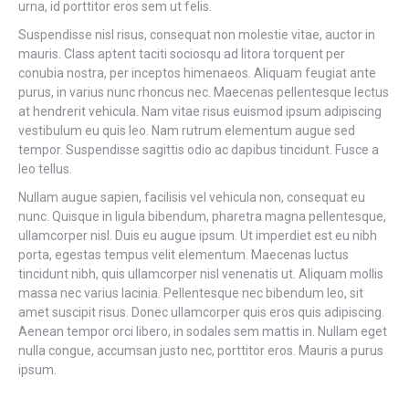
urna, id porttitor eros sem ut felis.
Suspendisse nisl risus, consequat non molestie vitae, auctor in
mauris. Class aptent taciti sociosqu ad litora torquent per
conubia nostra, per inceptos himenaeos. Aliquam feugiat ante
purus, in varius nunc rhoncus nec. Maecenas pellentesque lectus
at hendrerit vehicula. Nam vitae risus euismod ipsum adipiscing
vestibulum eu quis leo. Nam rutrum elementum augue sed
tempor. Suspendisse sagittis odio ac dapibus tincidunt. Fusce a
leo tellus.
Nullam augue sapien, facilisis vel vehicula non, consequat eu
nunc. Quisque in ligula bibendum, pharetra magna pellentesque,
ullamcorper nisl. Duis eu augue ipsum. Ut imperdiet est eu nibh
porta, egestas tempus velit elementum. Maecenas luctus
tincidunt nibh, quis ullamcorper nisl venenatis ut. Aliquam mollis
massa nec varius lacinia. Pellentesque nec bibendum leo, sit
amet suscipit risus. Donec ullamcorper quis eros quis adipiscing.
Aenean tempor orci libero, in sodales sem mattis in. Nullam eget
nulla congue, accumsan justo nec, porttitor eros. Mauris a purus
ipsum.