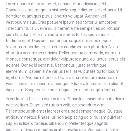
Lorem ipsum dolor sit amet, consectetur adipiscing elit.
Phasellus vitae magna a nisi scelerisque dictum vel vel lacus. Ut
porttitor quam quis purus lobortis volutpat. Aenean vel
vestibulum risus. Cras posuere ipsum sed tortor ullamcorper
interdum. Nulla viverra dui sit amet ante semper, eu sollicitudin
sem tincidunt. Etiam vulputate metus tortor, sed varius elit
tristique eget. Duis sed auctor purus, quis euismod neque.
Vivamus imperdiet eros a enim condimentum pharetra. Nulla
pharetra accumsan ultricies. Pellentesque commodo, diam eu
rhoncus consequat, orci dolor vulputate nunc, eu luctus lectus elit
ac ante. Donec id sem nisl. Ut rhoncus, justo et tristique
elementum, sapien ante varius felis, at vulputate tortor ipsum
eget urna. Aliquam rhoncus facilisis orci interdum accumsan.
Fusce convallis et ipsum at congue. Etiam a lectus vel leo aliquet
dignissim. Suspendisse nec feugiat sem, sed fringilla lectus.
In vel lacinia felis, eu cursus odio. Phasellus tincidunt iaculis diam
nec pretium. Etiam sed rutrum velit, ac bibendum erat.
Pellentesque sit amet laoreet eros, sed semper neque. Quisque
at dictum metus. Phasellus non adipiscing odio. Nullam pulvinar
sapien id libero facilisis bibendum. Pellentesque sagittis
dignissim felis, in egestas erat convallis nec. Vestibulum ante