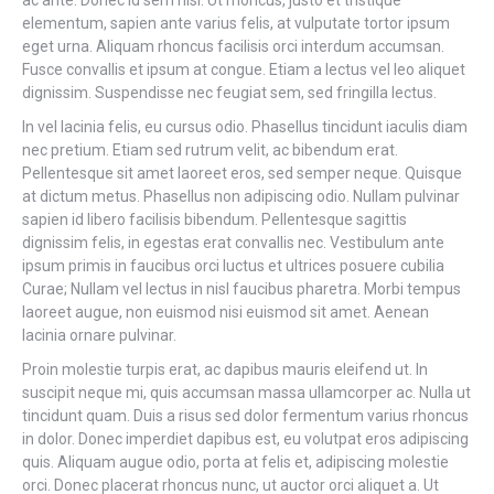
ac ante. Donec id sem nisl. Ut rhoncus, justo et tristique
elementum, sapien ante varius felis, at vulputate tortor ipsum
eget urna. Aliquam rhoncus facilisis orci interdum accumsan.
Fusce convallis et ipsum at congue. Etiam a lectus vel leo aliquet
dignissim. Suspendisse nec feugiat sem, sed fringilla lectus.
In vel lacinia felis, eu cursus odio. Phasellus tincidunt iaculis diam
nec pretium. Etiam sed rutrum velit, ac bibendum erat.
Pellentesque sit amet laoreet eros, sed semper neque. Quisque
at dictum metus. Phasellus non adipiscing odio. Nullam pulvinar
sapien id libero facilisis bibendum. Pellentesque sagittis
dignissim felis, in egestas erat convallis nec. Vestibulum ante
ipsum primis in faucibus orci luctus et ultrices posuere cubilia
Curae; Nullam vel lectus in nisl faucibus pharetra. Morbi tempus
laoreet augue, non euismod nisi euismod sit amet. Aenean
lacinia ornare pulvinar.
Proin molestie turpis erat, ac dapibus mauris eleifend ut. In
suscipit neque mi, quis accumsan massa ullamcorper ac. Nulla ut
tincidunt quam. Duis a risus sed dolor fermentum varius rhoncus
in dolor. Donec imperdiet dapibus est, eu volutpat eros adipiscing
quis. Aliquam augue odio, porta at felis et, adipiscing molestie
orci. Donec placerat rhoncus nunc, ut auctor orci aliquet a. Ut