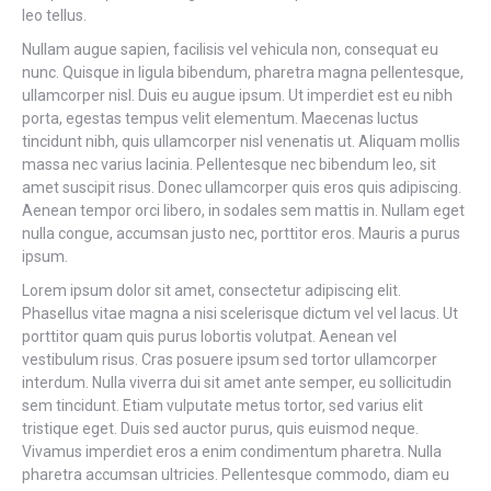
leo tellus.
Nullam augue sapien, facilisis vel vehicula non, consequat eu
nunc. Quisque in ligula bibendum, pharetra magna pellentesque,
ullamcorper nisl. Duis eu augue ipsum. Ut imperdiet est eu nibh
porta, egestas tempus velit elementum. Maecenas luctus
tincidunt nibh, quis ullamcorper nisl venenatis ut. Aliquam mollis
massa nec varius lacinia. Pellentesque nec bibendum leo, sit
amet suscipit risus. Donec ullamcorper quis eros quis adipiscing.
Aenean tempor orci libero, in sodales sem mattis in. Nullam eget
nulla congue, accumsan justo nec, porttitor eros. Mauris a purus
ipsum.
Lorem ipsum dolor sit amet, consectetur adipiscing elit.
Phasellus vitae magna a nisi scelerisque dictum vel vel lacus. Ut
porttitor quam quis purus lobortis volutpat. Aenean vel
vestibulum risus. Cras posuere ipsum sed tortor ullamcorper
interdum. Nulla viverra dui sit amet ante semper, eu sollicitudin
sem tincidunt. Etiam vulputate metus tortor, sed varius elit
tristique eget. Duis sed auctor purus, quis euismod neque.
Vivamus imperdiet eros a enim condimentum pharetra. Nulla
pharetra accumsan ultricies. Pellentesque commodo, diam eu