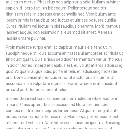
at dictum metus. Phasellus non adipiscing odio. Nullam pulvinar
sapien id libero facilisis bibendum. Pellentesque sagittis
dignissim felis, in egestas erat convallis nec. Vestibulum ante
ipsum primis in faucibus orci luctus et ultrices posuere cubilia
Curae; Nullam vel lectus in nisl faucibus pharetra. Morbi tempus
laoreet augue, non euismod nisi euismod sit amet. Aenean
lacinia ornare pulvinar.
Proin molestie turpis erat, ac dapibus mauris eleifend ut. In
suscipit neque mi, quis accumsan massa ullamcorper ac. Nulla ut
tincidunt quam. Duis a risus sed dolor fermentum varius rhoncus
in dolor. Donec imperdiet dapibus est, eu volutpat eros adipiscing
quis. Aliquam augue odio, porta at felis et, adipiscing molestie
orci. Donec placerat rhoncus nunc, ut auctor orci aliquet a. Ut
accumsan, leo vulputate rhoncus pharetra, sem erat tincidunt
urna, id porttitor eros sem ut felis.
Suspendisse nisl risus, consequat non molestie vitae, auctor in
mauris. Class aptent taciti sociosqu ad litora torquent per
conubia nostra, per inceptos himenaeos. Aliquam feugiat ante
purus, in varius nunc rhoncus nec. Maecenas pellentesque lectus
at hendrerit vehicula. Nam vitae risus euismod ipsum adipiscing
vestibulum eu quis leo. Nam rutrum elementum augue sed