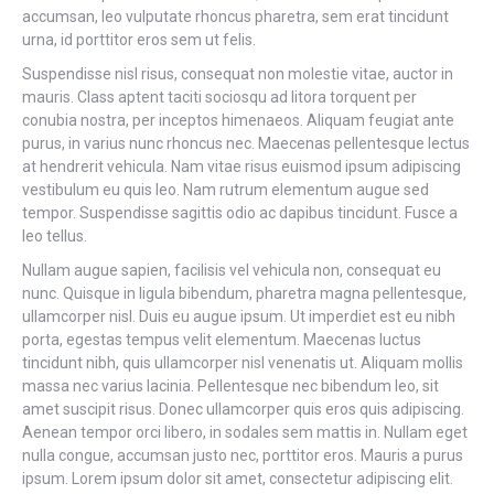
accumsan, leo vulputate rhoncus pharetra, sem erat tincidunt
urna, id porttitor eros sem ut felis.
Suspendisse nisl risus, consequat non molestie vitae, auctor in
mauris. Class aptent taciti sociosqu ad litora torquent per
conubia nostra, per inceptos himenaeos. Aliquam feugiat ante
purus, in varius nunc rhoncus nec. Maecenas pellentesque lectus
at hendrerit vehicula. Nam vitae risus euismod ipsum adipiscing
vestibulum eu quis leo. Nam rutrum elementum augue sed
tempor. Suspendisse sagittis odio ac dapibus tincidunt. Fusce a
leo tellus.
Nullam augue sapien, facilisis vel vehicula non, consequat eu
nunc. Quisque in ligula bibendum, pharetra magna pellentesque,
ullamcorper nisl. Duis eu augue ipsum. Ut imperdiet est eu nibh
porta, egestas tempus velit elementum. Maecenas luctus
tincidunt nibh, quis ullamcorper nisl venenatis ut. Aliquam mollis
massa nec varius lacinia. Pellentesque nec bibendum leo, sit
amet suscipit risus. Donec ullamcorper quis eros quis adipiscing.
Aenean tempor orci libero, in sodales sem mattis in. Nullam eget
nulla congue, accumsan justo nec, porttitor eros. Mauris a purus
ipsum. Lorem ipsum dolor sit amet, consectetur adipiscing elit.