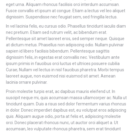
eget urna. Aliquam rhoncus facilisis orci interdum accumsan.
Fusce convallis et ipsum at congue. Etiam a lectus vel leo aliquet
dignissim. Suspendisse nec feugiat sem, sed fringilla lectus.
In vel lacinia felis, eu cursus odio. Phasellus tincidunt iaculis diam
nec pretium. Etiam sed rutrum velit, ac bibendum erat.
Pellentesque sit amet laoreet eros, sed semper neque. Quisque
at dictum metus. Phasellus non adipiscing odio. Nullam pulvinar
sapien id libero facilisis bibendum. Pellentesque sagittis
dignissim felis, in egestas erat convallis nec. Vestibulum ante
ipsum primis in faucibus orci luctus et ultrices posuere cubilia
Curae; Nullam vel lectus in nisl faucibus pharetra. Morbi tempus
laoreet augue, non euismod nisi euismod sit amet. Aenean
lacinia ornare pulvinar.
Proin molestie turpis erat, ac dapibus mauris eleifend ut. In
suscipit neque mi, quis accumsan massa ullamcorper ac. Nulla ut
tincidunt quam. Duis a risus sed dolor fermentum varius rhoncus
in dolor. Donec imperdiet dapibus est, eu volutpat eros adipiscing
quis. Aliquam augue odio, porta at felis et, adipiscing molestie
orci. Donec placerat rhoncus nunc, ut auctor orci aliquet a. Ut
accumsan, leo vulputate rhoncus pharetra, sem erat tincidunt