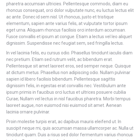
pharetra accumsan ultricies. Pellentesque commodo, diam eu
rhoncus consequat, orci dolor vulputate nunc, eu luctus lectus elit
ac ante. Donec id sem nisl. Ut rhoncus, justo et tristique
elementum, sapien ante varius felis, at vulputate tortor ipsum
eget urna. Aliquam rhoncus facilisis orci interdum accumsan.
Fusce convallis et ipsum at congue. Etiam a lectus vel leo aliquet
dignissim. Suspendisse nec feugiat sem, sed fringilla lectus.
In vel lacinia felis, eu cursus odio. Phasellus tincidunt iaculis diam
nec pretium. Etiam sed rutrum velit, ac bibendum erat.
Pellentesque sit amet laoreet eros, sed semper neque. Quisque
at dictum metus. Phasellus non adipiscing odio. Nullam pulvinar
sapien id libero facilisis bibendum. Pellentesque sagittis
dignissim felis, in egestas erat convallis nec. Vestibulum ante
ipsum primis in faucibus orci luctus et ultrices posuere cubilia
Curae; Nullam vel lectus in nisl faucibus pharetra. Morbi tempus
laoreet augue, non euismod nisi euismod sit amet. Aenean
lacinia ornare pulvinar.
Proin molestie turpis erat, ac dapibus mauris eleifend ut. In
suscipit neque mi, quis accumsan massa ullamcorper ac. Nulla ut
tincidunt quam. Duis a risus sed dolor fermentum varius rhoncus