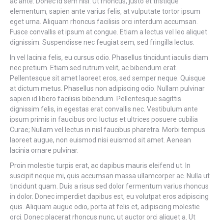
ac ante. Donec id sem nisl. Ut rhoncus, justo et tristique
elementum, sapien ante varius felis, at vulputate tortor ipsum
eget urna. Aliquam rhoncus facilisis orci interdum accumsan.
Fusce convallis et ipsum at congue. Etiam a lectus vel leo aliquet
dignissim. Suspendisse nec feugiat sem, sed fringilla lectus.
In vel lacinia felis, eu cursus odio. Phasellus tincidunt iaculis diam
nec pretium. Etiam sed rutrum velit, ac bibendum erat.
Pellentesque sit amet laoreet eros, sed semper neque. Quisque
at dictum metus. Phasellus non adipiscing odio. Nullam pulvinar
sapien id libero facilisis bibendum. Pellentesque sagittis
dignissim felis, in egestas erat convallis nec. Vestibulum ante
ipsum primis in faucibus orci luctus et ultrices posuere cubilia
Curae; Nullam vel lectus in nisl faucibus pharetra. Morbi tempus
laoreet augue, non euismod nisi euismod sit amet. Aenean
lacinia ornare pulvinar.
Proin molestie turpis erat, ac dapibus mauris eleifend ut. In
suscipit neque mi, quis accumsan massa ullamcorper ac. Nulla ut
tincidunt quam. Duis a risus sed dolor fermentum varius rhoncus
in dolor. Donec imperdiet dapibus est, eu volutpat eros adipiscing
quis. Aliquam augue odio, porta at felis et, adipiscing molestie
orci. Donec placerat rhoncus nunc, ut auctor orci aliquet a. Ut