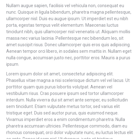
Nullam augue sapien, facilisis vel vehicula non, consequat eu
nunc. Quisque in ligula bibendum, pharetra magna pellentesque,
ullamcorper nisl. Duis eu augue ipsum. Ut imperdiet est eu nibh
porta, egestas tempus velit elementum. Maecenas luctus
tincidunt nibh, quis ullamcorper nisl venenatis ut. Aliquam mollis
massa nec varius lacinia. Pellentesque nec bibendum leo, sit
amet suscipit risus. Donec ullamcorper quis eros quis adipiscing.
Aenean tempor orci libero, in sodales sem mattis in. Nullam eget
nulla congue, accumsan justo nec, porttitor eros. Mauris a purus
ipsum.
Lorem ipsum dolor sit amet, consectetur adipiscing elit.
Phasellus vitae magna a nisi scelerisque dictum vel vel lacus. Ut
porttitor quam quis purus lobortis volutpat. Aenean vel
vestibulum risus. Cras posuere ipsum sed tortor ullamcorper
interdum. Nulla viverra dui sit amet ante semper, eu sollicitudin
sem tincidunt. Etiam vulputate metus tortor, sed varius elit
tristique eget. Duis sed auctor purus, quis euismod neque.
Vivamus imperdiet eros a enim condimentum pharetra. Nulla
pharetra accumsan ultricies. Pellentesque commodo, diam eu
rhoncus consequat, orci dolor vulputate nunc, eu luctus lectus elit