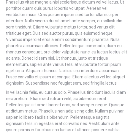
Phasellus vitae magna a nisi scelerisque dictum vel vel lacus. Ut
porttitor quam quis purus lobortis volutpat. Aenean vel
vestibulum risus. Cras posuere ipsum sed tortor ullamcorper
interdum. Nulla viverra dui sit amet ante semper, eu sollicitudin
sem tincidunt. Etiam vulputate metus tortor, sed varius elit
tristique eget. Duis sed auctor purus, quis euismod neque.
Vivamus imperdiet eros a enim condimentum pharetra. Nulla
pharetra accumsan ultricies. Pellentesque commodo, diam eu
rhoncus consequat, orci dolor vulputate nunc, eu luctus lectus elit
ac ante. Donec id sem nisl. Ut rhoncus, justo et tristique
elementum, sapien ante varius felis, at vulputate tortor ipsum
eget urna. Aliquam rhoncus facilisis orci interdum accumsan.
Fusce convallis et ipsum at congue. Etiam a lectus vel leo aliquet
dignissim. Suspendisse nec feugiat sem, sed fringilla lectus.
In vel lacinia felis, eu cursus odio. Phasellus tincidunt iaculis diam
nec pretium. Etiam sed rutrum velit, ac bibendum erat.
Pellentesque sit amet laoreet eros, sed semper neque. Quisque
at dictum metus. Phasellus non adipiscing odio. Nullam pulvinar
sapien id libero facilisis bibendum. Pellentesque sagittis
dignissim felis, in egestas erat convallis nec. Vestibulum ante
ipsum primis in faucibus orci luctus et ultrices posuere cubilia