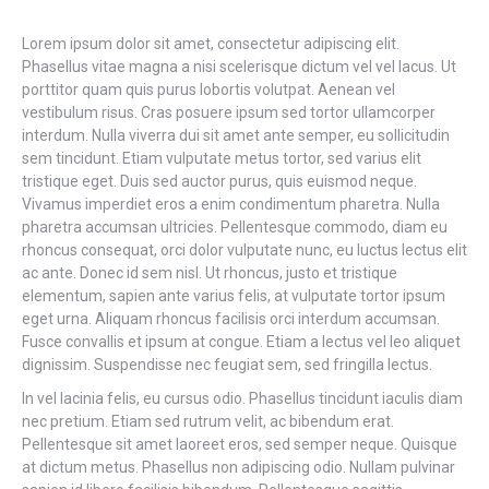
Lorem ipsum dolor sit amet, consectetur adipiscing elit.
Phasellus vitae magna a nisi scelerisque dictum vel vel lacus. Ut
porttitor quam quis purus lobortis volutpat. Aenean vel
vestibulum risus. Cras posuere ipsum sed tortor ullamcorper
interdum. Nulla viverra dui sit amet ante semper, eu sollicitudin
sem tincidunt. Etiam vulputate metus tortor, sed varius elit
tristique eget. Duis sed auctor purus, quis euismod neque.
Vivamus imperdiet eros a enim condimentum pharetra. Nulla
pharetra accumsan ultricies. Pellentesque commodo, diam eu
rhoncus consequat, orci dolor vulputate nunc, eu luctus lectus elit
ac ante. Donec id sem nisl. Ut rhoncus, justo et tristique
elementum, sapien ante varius felis, at vulputate tortor ipsum
eget urna. Aliquam rhoncus facilisis orci interdum accumsan.
Fusce convallis et ipsum at congue. Etiam a lectus vel leo aliquet
dignissim. Suspendisse nec feugiat sem, sed fringilla lectus.
In vel lacinia felis, eu cursus odio. Phasellus tincidunt iaculis diam
nec pretium. Etiam sed rutrum velit, ac bibendum erat.
Pellentesque sit amet laoreet eros, sed semper neque. Quisque
at dictum metus. Phasellus non adipiscing odio. Nullam pulvinar