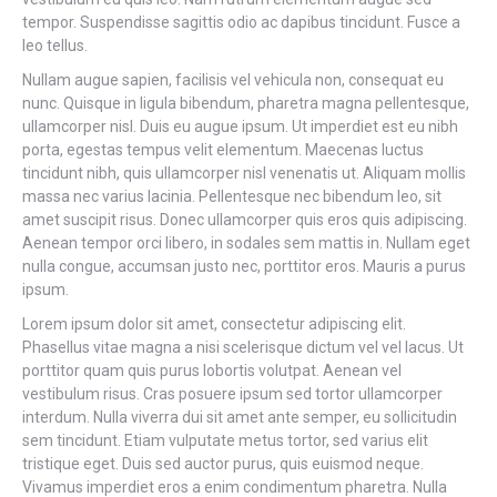
tempor. Suspendisse sagittis odio ac dapibus tincidunt. Fusce a
leo tellus.
Nullam augue sapien, facilisis vel vehicula non, consequat eu
nunc. Quisque in ligula bibendum, pharetra magna pellentesque,
ullamcorper nisl. Duis eu augue ipsum. Ut imperdiet est eu nibh
porta, egestas tempus velit elementum. Maecenas luctus
tincidunt nibh, quis ullamcorper nisl venenatis ut. Aliquam mollis
massa nec varius lacinia. Pellentesque nec bibendum leo, sit
amet suscipit risus. Donec ullamcorper quis eros quis adipiscing.
Aenean tempor orci libero, in sodales sem mattis in. Nullam eget
nulla congue, accumsan justo nec, porttitor eros. Mauris a purus
ipsum.
Lorem ipsum dolor sit amet, consectetur adipiscing elit.
Phasellus vitae magna a nisi scelerisque dictum vel vel lacus. Ut
porttitor quam quis purus lobortis volutpat. Aenean vel
vestibulum risus. Cras posuere ipsum sed tortor ullamcorper
interdum. Nulla viverra dui sit amet ante semper, eu sollicitudin
sem tincidunt. Etiam vulputate metus tortor, sed varius elit
tristique eget. Duis sed auctor purus, quis euismod neque.
Vivamus imperdiet eros a enim condimentum pharetra. Nulla