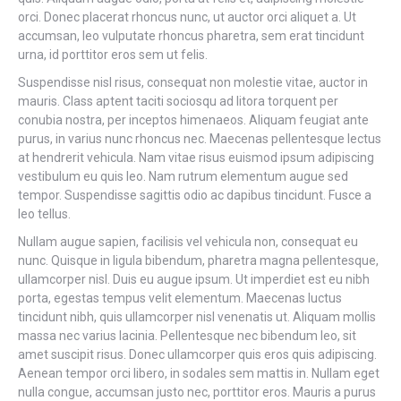
orci. Donec placerat rhoncus nunc, ut auctor orci aliquet a. Ut
accumsan, leo vulputate rhoncus pharetra, sem erat tincidunt
urna, id porttitor eros sem ut felis.
Suspendisse nisl risus, consequat non molestie vitae, auctor in
mauris. Class aptent taciti sociosqu ad litora torquent per
conubia nostra, per inceptos himenaeos. Aliquam feugiat ante
purus, in varius nunc rhoncus nec. Maecenas pellentesque lectus
at hendrerit vehicula. Nam vitae risus euismod ipsum adipiscing
vestibulum eu quis leo. Nam rutrum elementum augue sed
tempor. Suspendisse sagittis odio ac dapibus tincidunt. Fusce a
leo tellus.
Nullam augue sapien, facilisis vel vehicula non, consequat eu
nunc. Quisque in ligula bibendum, pharetra magna pellentesque,
ullamcorper nisl. Duis eu augue ipsum. Ut imperdiet est eu nibh
porta, egestas tempus velit elementum. Maecenas luctus
tincidunt nibh, quis ullamcorper nisl venenatis ut. Aliquam mollis
massa nec varius lacinia. Pellentesque nec bibendum leo, sit
amet suscipit risus. Donec ullamcorper quis eros quis adipiscing.
Aenean tempor orci libero, in sodales sem mattis in. Nullam eget
nulla congue, accumsan justo nec, porttitor eros. Mauris a purus