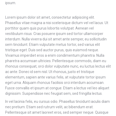
ipsum.
Lorem ipsum dolor sit amet, consectetur adipiscing elit.
Phasellus vitae magna a nisi scelerisque dictum vel vel lacus. Ut
porttitor quam quis purus lobortis volutpat. Aenean vel
vestibulum risus. Cras posuere ipsum sed tortor ullamcorper
interdum. Nulla viverra dui sit amet ante semper, eu sollicitudin
sem tincidunt. Etiam vulputate metus tortor, sed varius elit
tristique eget. Duis sed auctor purus, quis euismod neque.
Vivamus imperdiet eros a enim condimentum pharetra. Nulla
pharetra accumsan ultricies. Pellentesque commodo, diam eu
rhoncus consequat, orci dolor vulputate nunc, eu luctus lectus elit
ac ante. Donec id sem nisl. Ut rhoncus, justo et tristique
elementum, sapien ante varius felis, at vulputate tortor ipsum
eget urna. Aliquam rhoncus facilisis orci interdum accumsan.
Fusce convallis et ipsum at congue. Etiam a lectus vel leo aliquet
dignissim. Suspendisse nec feugiat sem, sed fringilla lectus.
In vel lacinia felis, eu cursus odio. Phasellus tincidunt iaculis diam
nec pretium. Etiam sed rutrum velit, ac bibendum erat.
Pellentesque sit amet laoreet eros, sed semper neque. Quisque