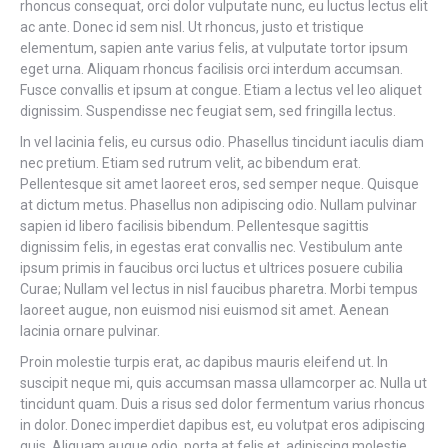
rhoncus consequat, orci dolor vulputate nunc, eu luctus lectus elit
ac ante. Donec id sem nisl. Ut rhoncus, justo et tristique
elementum, sapien ante varius felis, at vulputate tortor ipsum
eget urna. Aliquam rhoncus facilisis orci interdum accumsan.
Fusce convallis et ipsum at congue. Etiam a lectus vel leo aliquet
dignissim. Suspendisse nec feugiat sem, sed fringilla lectus.
In vel lacinia felis, eu cursus odio. Phasellus tincidunt iaculis diam
nec pretium. Etiam sed rutrum velit, ac bibendum erat.
Pellentesque sit amet laoreet eros, sed semper neque. Quisque
at dictum metus. Phasellus non adipiscing odio. Nullam pulvinar
sapien id libero facilisis bibendum. Pellentesque sagittis
dignissim felis, in egestas erat convallis nec. Vestibulum ante
ipsum primis in faucibus orci luctus et ultrices posuere cubilia
Curae; Nullam vel lectus in nisl faucibus pharetra. Morbi tempus
laoreet augue, non euismod nisi euismod sit amet. Aenean
lacinia ornare pulvinar.
Proin molestie turpis erat, ac dapibus mauris eleifend ut. In
suscipit neque mi, quis accumsan massa ullamcorper ac. Nulla ut
tincidunt quam. Duis a risus sed dolor fermentum varius rhoncus
in dolor. Donec imperdiet dapibus est, eu volutpat eros adipiscing
quis. Aliquam augue odio, porta at felis et, adipiscing molestie