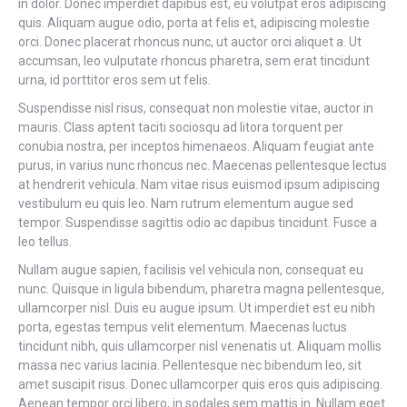
in dolor. Donec imperdiet dapibus est, eu volutpat eros adipiscing
quis. Aliquam augue odio, porta at felis et, adipiscing molestie
orci. Donec placerat rhoncus nunc, ut auctor orci aliquet a. Ut
accumsan, leo vulputate rhoncus pharetra, sem erat tincidunt
urna, id porttitor eros sem ut felis.
Suspendisse nisl risus, consequat non molestie vitae, auctor in
mauris. Class aptent taciti sociosqu ad litora torquent per
conubia nostra, per inceptos himenaeos. Aliquam feugiat ante
purus, in varius nunc rhoncus nec. Maecenas pellentesque lectus
at hendrerit vehicula. Nam vitae risus euismod ipsum adipiscing
vestibulum eu quis leo. Nam rutrum elementum augue sed
tempor. Suspendisse sagittis odio ac dapibus tincidunt. Fusce a
leo tellus.
Nullam augue sapien, facilisis vel vehicula non, consequat eu
nunc. Quisque in ligula bibendum, pharetra magna pellentesque,
ullamcorper nisl. Duis eu augue ipsum. Ut imperdiet est eu nibh
porta, egestas tempus velit elementum. Maecenas luctus
tincidunt nibh, quis ullamcorper nisl venenatis ut. Aliquam mollis
massa nec varius lacinia. Pellentesque nec bibendum leo, sit
amet suscipit risus. Donec ullamcorper quis eros quis adipiscing.
Aenean tempor orci libero, in sodales sem mattis in. Nullam eget