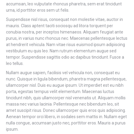
accumsan, leo vulputate rhoncus pharetra, sem erat tincidunt
urna, id porttitor eros sem ut felis.
Suspendisse nisl risus, consequat non molestie vitae, auctor in
mauris. Class aptent taciti sociosqu ad litora torquent per
conubia nostra, per inceptos himenaeos. Aliquam feugiat ante
purus, in varius nunc rhoncus nec. Maecenas pellentesque lectus
at hendrerit vehicula. Nam vitae risus euismod ipsum adipiscing
vestibulum eu quis leo. Nam rutrum elementum augue sed
tempor. Suspendisse sagittis odio ac dapibus tincidunt. Fusce a
leo tellus.
Nullam augue sapien, facilisis vel vehicula non, consequat eu
nunc. Quisque in ligula bibendum, pharetra magna pellentesque,
ullamcorper nisl. Duis eu augue ipsum. Ut imperdiet est eu nibh
porta, egestas tempus velit elementum. Maecenas luctus
tincidunt nibh, quis ullamcorper nisl venenatis ut. Aliquam mollis
massa nec varius lacinia. Pellentesque nec bibendum leo, sit
amet suscipit risus. Donec ullamcorper quis eros quis adipiscing.
Aenean tempor orci libero, in sodales sem mattis in. Nullam eget
nulla congue, accumsan justo nec, porttitor eros. Mauris a purus
ipsum.