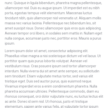
nunc. Quisque in ligula bibendum, pharetra magna pellentesque,
ullamcorper nisl. Duis eu augue ipsum. Ut imperdiet est eu nibh
porta, egestas tempus velit elementum. Maecenas luctus
tincidunt nibh, quis ullamcorper nisl venenatis ut. Aliquam mollis
massa nec varius lacinia. Pellentesque nec bibendum leo, sit
amet suscipit risus. Donec ullamcorper quis eros quis adipiscing.
Aenean tempor orci libero, in sodales sem mattis in. Nullam eget
nulla congue, accumsan justo nec, porttitor eros. Mauris a purus
ipsum.
Lorem ipsum dolor sit amet, consectetur adipiscing elit.
Phasellus vitae magna a nisi scelerisque dictum vel vel lacus. Ut
porttitor quam quis purus lobortis volutpat. Aenean vel
vestibulum risus. Cras posuere ipsum sed tortor ullamcorper
interdum. Nulla viverra dui sit amet ante semper, eu sollicitudin
sem tincidunt. Etiam vulputate metus tortor, sed varius elit
tristique eget. Duis sed auctor purus, quis euismod neque.
Vivamus imperdiet eros a enim condimentum pharetra. Nulla
pharetra accumsan ultricies. Pellentesque commodo, diam eu
rhoncus consequat, orci dolor vulputate nunc, eu luctus lectus elit
ac ante. Donec id sem nisl. Ut rhoncus, justo et tristique
elementum, sapien ante varius felis, at vulputate tortor ipsum